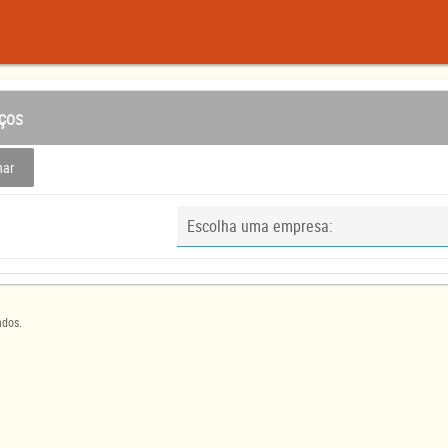
iços
har
Escolha uma empresa:
ados.